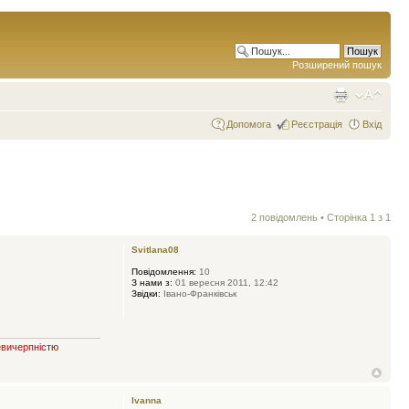
Розширений пошук
Допомога
Реєстрація
Вхід
2 повідомлень • Сторінка
1
з
1
Svitlana08
Повідомлення:
10
З нами з:
01 вересня 2011, 12:42
Звідки:
Івано-Франківськ
евичерпністю
Ivanna