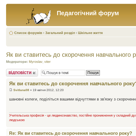
Педагогічний форум
Список форумів
‹
Загальний розділ
‹
Шкільне життя
Як ви ставитесь до скорочення навчального 
Модератори:
Myroslav
,
viter
Відповісти
Як ви ставитесь до скорочення навчального року
Svitlana08
» 19 квітня 2012, 12:20
шановні колеги, поділіться вашими відчуттями в зв'язку з скороче
Учительська професія - це людинознавство, постійне проникнення у складний дух
людською
Re: Як ви ставитесь до скорочення навчального року?