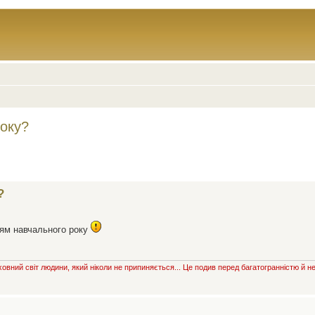
року?
?
нням навчального року
овний світ людини, який ніколи не припиняється... Це подив перед багатогранністю й н