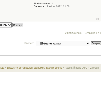
Повідомлення:
1
З нами з:
19 квітня 2012, 21:00
2 повідомлень • Сторінка
1
з
1
Вперед:
нда
•
Видалити встановлені форумом файли cookie
• Часовий пояс UTC + 2 годин