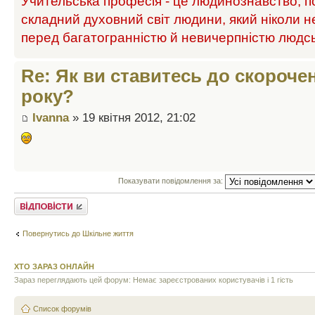
Учительська професія - це людинознавство, п
складний духовний світ людини, який ніколи н
перед багатогранністю й невичерпністю людс
Re: Як ви ставитесь до скороче
року?
Ivanna
» 19 квітня 2012, 21:02
Показувати повідомлення за:
Відповісти
Повернутись до Шкільне життя
ХТО ЗАРАЗ ОНЛАЙН
Зараз переглядають цей форум: Немає зареєстрованих користувачів і 1 гість
Список форумів