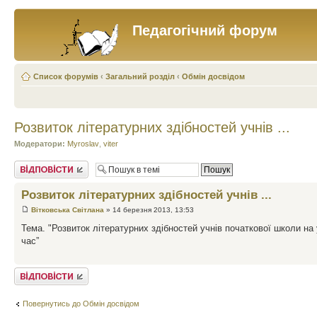
Педагогічний форум
Список форумів
‹
Загальний розділ
‹
Обмін досвідом
Розвиток літературних здібностей учнів ...
Модератори:
Myroslav
,
viter
Відповісти
Розвиток літературних здібностей учнів ...
Вітковська Світлана
» 14 березня 2013, 13:53
Тема. "Розвиток літературних здібностей учнів початкової школи на
час”
Відповісти
Повернутись до Обмін досвідом