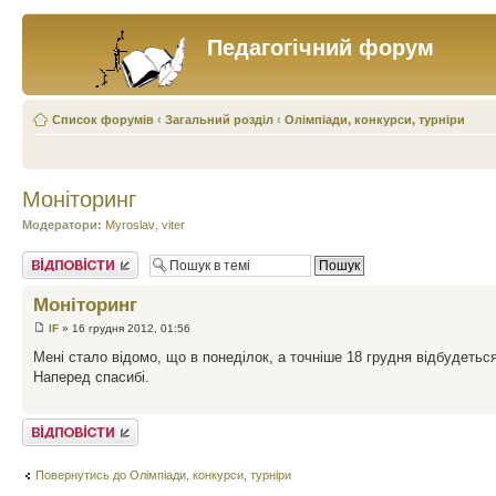
Педагогічний форум
Список форумів
‹
Загальний розділ
‹
Олімпіади, конкурси, турніри
Монiторинг
Модератори:
Myroslav
,
viter
Відповісти
Монiторинг
IF
» 16 грудня 2012, 01:56
Мені стало відомо, що в понеділок, а точніше 18 грудня відбудетьс
Наперед спасибі.
Відповісти
Повернутись до Олімпіади, конкурси, турніри