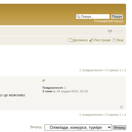
Розширений пошук
Допомога
Реєстрація
Вхід
1 повідомлення • Сторінка
1
з
1
IF
Повідомлення:
1
З нами з:
16 грудня 2012, 01:51
що це можливо.
1 повідомлення • Сторінка
1
з
1
Вперед: