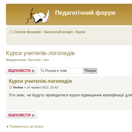
Педагогічний форум
Список форумів
‹
Загальний розділ
‹
Курси
Курси учителів-логопедів
Модератори:
Myroslav
,
viter
Відповісти
Курси учителів-логопедів
Любов
» 14 червня 2012, 22:42
Хто знає, чи будуть проводитися курси підвищення кваліфікації для
Відповісти
Повернутись до Курси