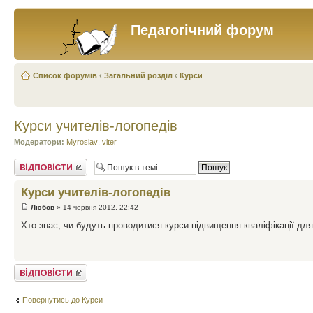
Педагогічний форум
Список форумів
‹
Загальний розділ
‹
Курси
Курси учителів-логопедів
Модератори:
Myroslav
,
viter
Відповісти
Курси учителів-логопедів
Любов
» 14 червня 2012, 22:42
Хто знає, чи будуть проводитися курси підвищення кваліфікації для
Відповісти
Повернутись до Курси