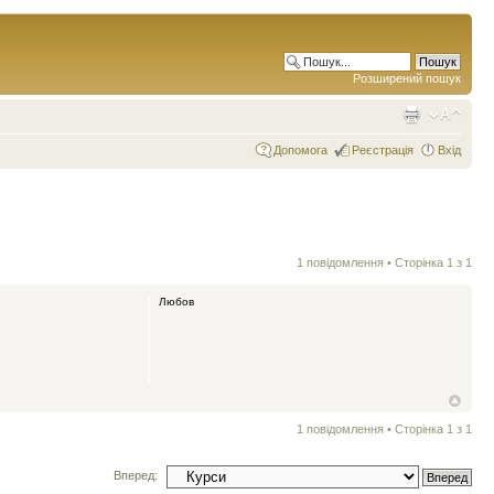
Розширений пошук
Допомога
Реєстрація
Вхід
1 повідомлення • Сторінка
1
з
1
Любов
1 повідомлення • Сторінка
1
з
1
Вперед: