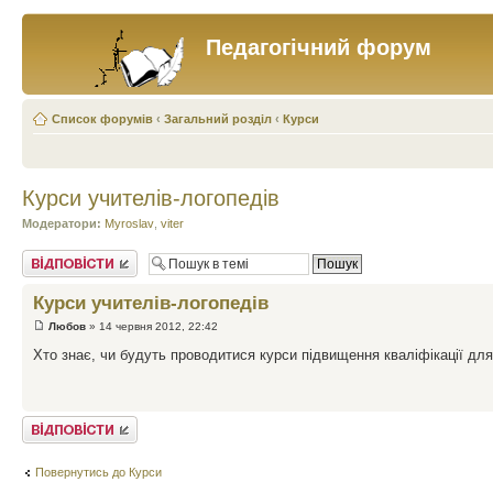
Педагогічний форум
Список форумів
‹
Загальний розділ
‹
Курси
Курси учителів-логопедів
Модератори:
Myroslav
,
viter
Відповісти
Курси учителів-логопедів
Любов
» 14 червня 2012, 22:42
Хто знає, чи будуть проводитися курси підвищення кваліфікації для
Відповісти
Повернутись до Курси