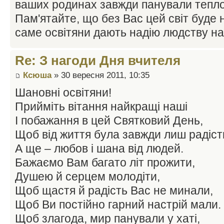
ваших родинах завжди панували тепло,
Пам'ятайте, що без Вас цей світ буде 
саме освітяни дають надію людству н
Re: З нагоди Дня вчителя
Ксюша
» 30 вересня 2011, 10:35
Шановні освітяни!
Прийміть вітання найкращі наші
І побажання в цей Святковий День,
Щоб від життя була завжди лиш радіст
А ще – любов і шана від людей.
Бажаємо Вам багато літ прожити,
Душею й серцем молодіти,
Щоб щастя й радість Вас не минали,
Щоб Ви постійно гарний настрій мали.
Щоб злагода, мир панували у хаті,