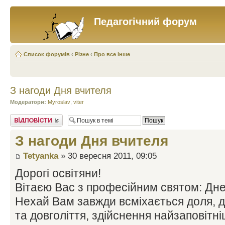
Педагогічний форум
Список форумів
‹
Різне
‹
Про все інше
З нагоди Дня вчителя
Модератори:
Myroslav
,
viter
Відповісти
З нагоди Дня вчителя
Tetyanka
» 30 вересня 2011, 09:05
Дорогі освітяни!
Вітаєю Вас з професійним святом: Днем
Нехай Вам завжди всміхається доля, д
та довголіття, здійснення найзаповітні