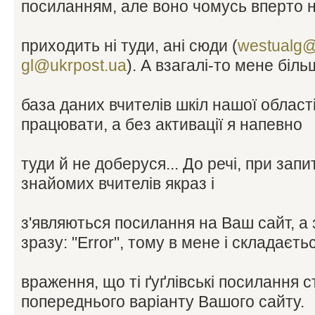
посиланням, але воно чомусь вперто 
приходить ні туди, ані сюди (
westualg@
gl@ukrpost.ua
). А взагалі-то мене біль
база даних вчителів шкіл нашої област
працювати, а без активації я напевно
туди й не доберуся... До речі, при зап
знайомих вчителів якраз і
з'являються посилання на Ваш сайт, а
зразу: "Error", тому в мене і складаєть
враження, що ті ґуґлівські посилання 
попереднього варіанту Вашого сайту.