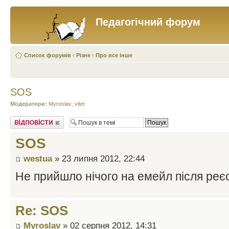
Педагогічний форум
Список форумів
‹
Різне
‹
Про все інше
SOS
Модератори:
Myroslav
,
viter
Відповісти
SOS
westua
» 23 липня 2012, 22:44
Не прийшло нічого на емейл після реєс
Re: SOS
Myroslav
» 02 серпня 2012, 14:31