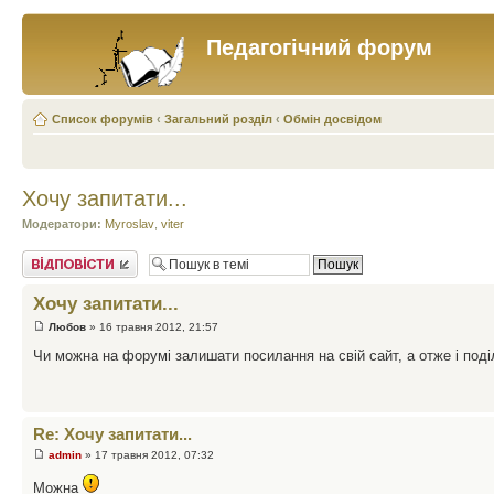
Педагогічний форум
Список форумів
‹
Загальний розділ
‹
Обмін досвідом
Хочу запитати...
Модератори:
Myroslav
,
viter
Відповісти
Хочу запитати...
Любов
» 16 травня 2012, 21:57
Чи можна на форумі залишати посилання на свій сайт, а отже і под
Re: Хочу запитати...
admin
» 17 травня 2012, 07:32
Можна