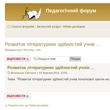
Педагогічний форум
Список форумів
‹
Загальний розділ
‹
Обмін досвідом
Розвиток літературних здібностей учнів ...
Модератори:
Myroslav
,
viter
Відповісти
Розвиток літературних здібностей учнів ...
Вітковська Світлана
» 14 березня 2013, 13:53
Тема. "Розвиток літературних здібностей учнів початкової школи на 
Відповісти
Повернутись до Обмін досвідом