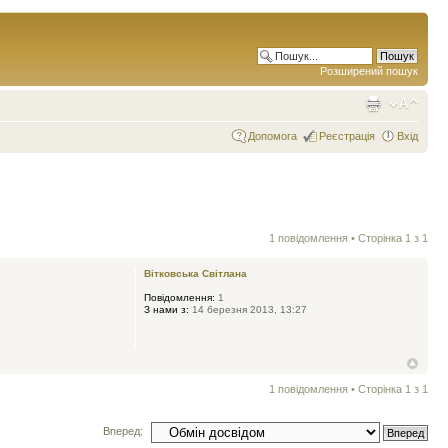
Розширений пошук
Допомога
Реєстрація
Вхід
1 повідомлення • Сторінка
1
з
1
Вітковська Світлана
Повідомлення:
1
З нами з:
14 березня 2013, 13:27
1 повідомлення • Сторінка
1
з
1
Вперед: