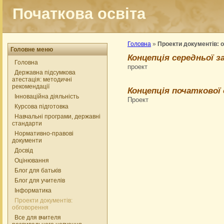
Початкова освіта
Головна
»
Проекти документів: 
Головне меню
Концепція середньої з
Головна
проект
Державна підсумкова
атестація: методичні
рекомендації
Концепція початкової
Інноваційна діяльність
Проект
Курсова підготовка
Навчальні програми, державні
стандарти
Нормативно-правові
документи
Досвід
Оцінювання
Блог для батьків
Блог для учителів
Інформатика
Проекти документів:
обговорення
Все для вчителя